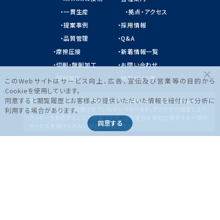
一貫生産
拠点・アクセス
提案事例
採用情報
品質管理
Q&A
摩擦圧接
新着情報一覧
切削・旋削加工
お問い合わせ
×
研削加工
特設サイト集
このWebサイトはサービス向上、広告、宣伝及び営業等の目的から
Cookieを使用しています。
同意すると閲覧履歴とお客様より提供いただいた情報を紐付けて分析に
当サイトでは、アクセス状況の分析や、お客様に最適な情報をお届けする
ために、クッキーを利用させていただいております。ブラウザの設定により、
利用する場合があります。
クッキーを拒否することも可能ですが、その場合は当社の提供する一部の
同意する
サービスを受けられない場合がございます。
〒431-3101
静岡県浜松市中央区豊町3226-1（東豊センター内）
TEL 053-433-3717
FAX 053-433-7312
© ALL RIGHTS RESERVED.